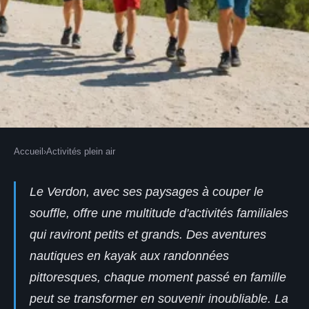
Accueil
›
Activités plein air
ACTIVITÉS PLEIN AIR
5 activités familiales
Le Verdon, avec ses paysages à couper le
souffle, offre une multitude d'activités familiales
incontournables à faire au
qui raviront petits et grands. Des aventures
verdon selon la farigoulette
nautiques en kayak aux randonnées
Emilie
•
16 août 2025
•
5 min de lecture
pittoresques, chaque moment passé en famille
peut se transformer en souvenir inoubliable. La